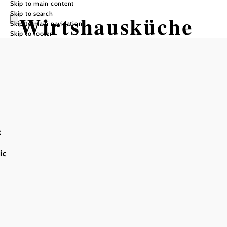
Skip to main content
Skip to search
Wirtshausküche
Skip to main navigation
Skip to footer
an der Hohen
Wand
x
Add to favorites
ic
Since 2023, everything at Gasthof Seiser Toni on the Hohe
Wand has been cooked and baked from scratch. Goulash
simmers for two days, the dough for the farmhouse bread
matures for three. There is deliberately no deep fryer, but
instead honest craftsmanship, seasonal ingredients and
dishes that are not interchangeable.
Payment