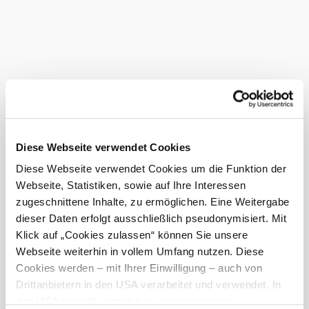
options
Debit card
More to discover
Berghof Seiser Toni
Accommodation
Discover more
Current weather in Oberhöflein
Diese Webseite verwendet Cookies
Diese Webseite verwendet Cookies um die Funktion der
Webseite, Statistiken, sowie auf Ihre Interessen
Today, 08.08.2026
16° to 24°
zugeschnittene Inhalte, zu ermöglichen. Eine Weitergabe
Cloudy
dieser Daten erfolgt ausschließlich pseudonymisiert. Mit
Wind speed
2,4 km/h
Klick auf „Cookies zulassen“ können Sie unsere
Webseite weiterhin in vollem Umfang nutzen. Diese
Tomorrow, 09.08.2026
16° to 29°
Cookies werden – mit Ihrer Einwilligung – auch von
Drittanbietern in den USA verarbeitet und verwendet. In
Partly cloudy
den USA besteht derzeit kein angemessenes
Wind speed
2,4 km/h