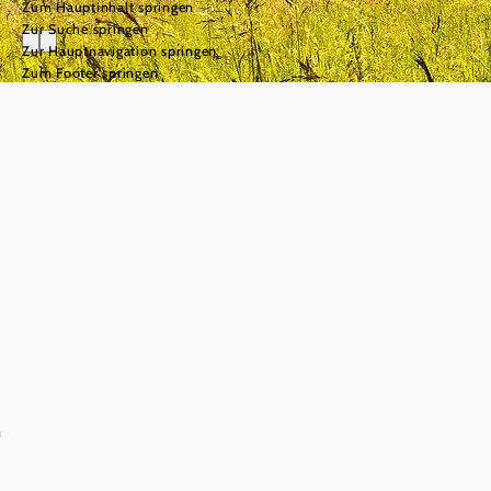
Zum Hauptinhalt springen
Zur Suche springen
Zur Hauptnavigation springen
Zum Footer springen
Naturpark
Hohe Wand
©
© Wiener Alpen/Christian Kremsl
Herzlich
Willkommen!
n
Der Naturpark Hohe
Wand begeistert mit