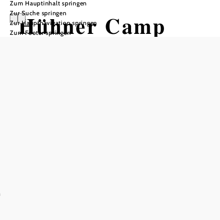
Zum Hauptinhalt springen
Zur Suche springen
Hühner Camp
Zur Hauptnavigation springen
Zum Footer springen
Entdecke die Welt der Hühner
Naturpark Hohe Wand, 2724 Maiersdorf
n